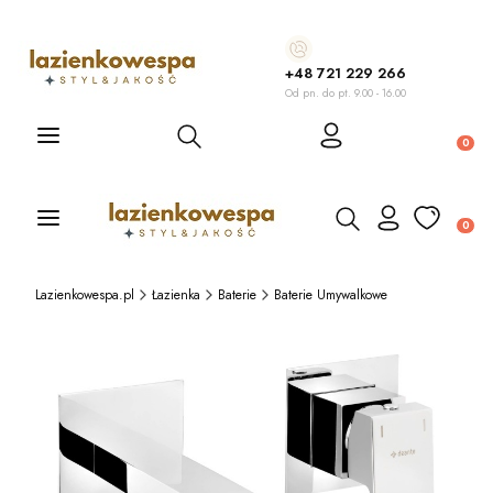
+48 721 229 266
Od pn. do pt. 9.00 - 16.00
Otwórz wyszukiwarkę
Produ
Otwórz wyszukiwarkę
Produ
Lazienkowespa.pl
Łazienka
Baterie
Baterie Umywalkowe