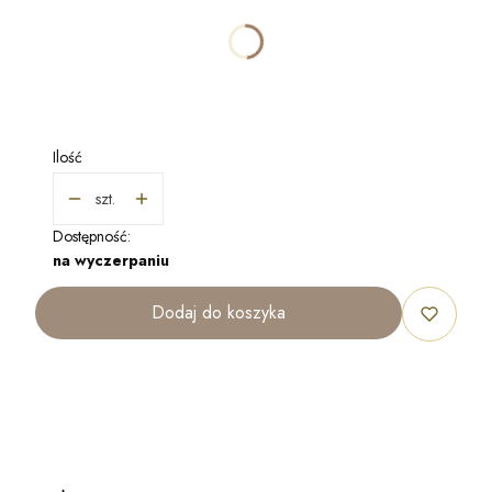
Poszczególne warianty mogą różnić się ceną
*
WYKOŃCZENIE
Wybierz
Ilość
szt.
Dostępność:
na wyczerpaniu
Dodaj do koszyka