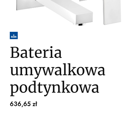
Bateria
umywalkowa
podtynkowa
Cena
636,65 zł
Wybierz wariant produktu: