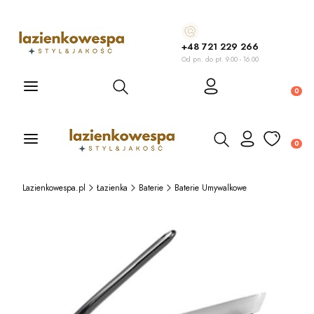
+48 721 229 266
Od pn. do pt. 9.00 - 16.00
Otwórz wyszukiwarkę
Produ
Otwórz wyszukiwarkę
Produ
Lazienkowespa.pl
Łazienka
Baterie
Baterie Umywalkowe