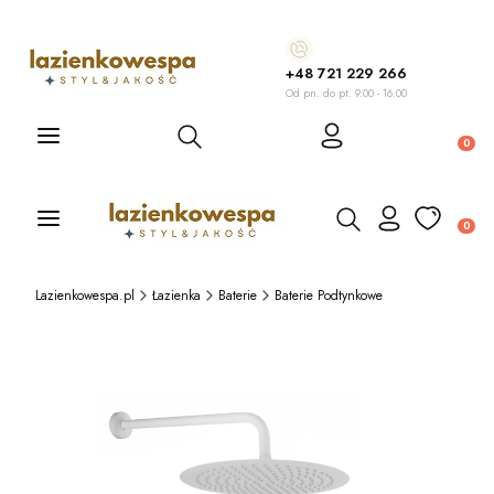
+48 721 229 266
Od pn. do pt. 9.00 - 16.00
Otwórz wyszukiwarkę
Produ
Otwórz wyszukiwarkę
Produ
Lazienkowespa.pl
Łazienka
Baterie
Baterie Podtynkowe