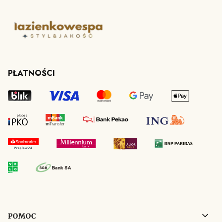
PŁATNOŚCI
Linki w stopce
POMOC