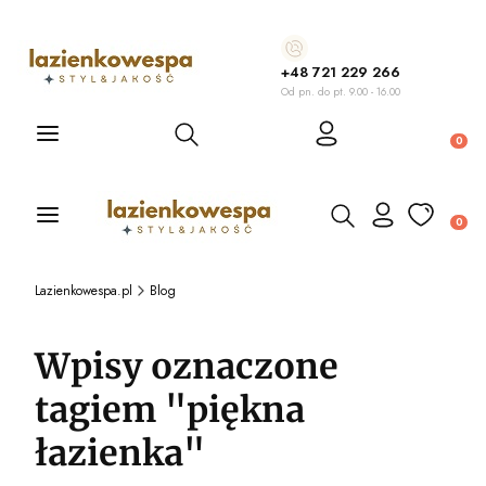
+48 721 229 266
Od pn. do pt. 9.00 - 16.00
Otwórz wyszukiwarkę
Produ
Otwórz wyszukiwarkę
Produ
Lazienkowespa.pl
Blog
Wpisy oznaczone
tagiem "piękna
łazienka"