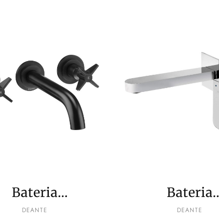
Bateria
Bateria
umywalkowa
umywalko
PRODUCENT
PRODUCENT
DEANTE
DEANTE