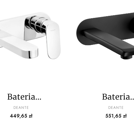
Bateria
Bateria
umywalkowa
umywalko
PRODUCENT
PRODUCENT
DEANTE
DEANTE
Cena
Cena
449,65 zł
551,65 zł
podtynkowa
podtynko