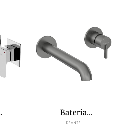
Bateria
wa
umywalkowa
PRODUCENT
DEANTE