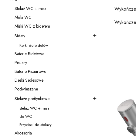
Kategoria - WC
Wykończe
Stelaż WC + misa
Kategoria - Stelaż WC + misa
Miski WC
Kategoria - Miski WC
Wykończe
Miski WC z bidetem
Kategoria - Miski WC z bidetem
Bidety
Koniec filt
Kategoria - Bidety
Lista 
Korki do bidetów
Kategoria - Korki do bidetów
Baterie Bidetowe
Kategoria - Baterie Bidetowe
Pisuary
Kategoria - Pisuary
Baterie Pisuarowe
Kategoria - Baterie Pisuarowe
Deski Sedesowe
Kategoria - Deski Sedesowe
Podwieszane
Kategoria - Podwieszane
Stelaże podtynkowe
Kategoria - Stelaże podtynkowe
stelaż WC + misa
Kategoria - stelaż WC + misa
do WC
Kategoria - do WC
Przyciski do stelazy
Kategoria - Przyciski do stelazy
Akcesoria