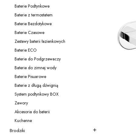
Kategoria - Panele prysznicowe
Baterie Podtynkowe
Kategoria - Baterie Podtynkowe
Baterie z termostatem
Kategoria - Baterie z termostatem
Baterie Bezdotykowe
Kategoria - Baterie Bezdotykowe
Baterie Czasowe
Kategoria - Baterie Czasowe
Zestawy baterii łazienkowych
Kategoria - Zestawy baterii łazienkowych
Baterie ECO
Kategoria - Baterie ECO
Baterie do Podgrzewaczy
Kategoria - Baterie do Podgrzewaczy
Baterie do zimnej wody
Kategoria - Baterie do zimnej wody
Baterie Pisuarowe
Kategoria - Baterie Pisuarowe
Baterie z długą dźwignią
Kategoria - Baterie z długą dźwignią
System podtynkowy BOX
Kategoria - System podtynkowy BOX
Zawory
Kategoria - Zawory
Akcesoria do baterii
Kategoria - Akcesoria do baterii
Kuchenne
Kategoria - Kuchenne
Brodziki
Kategoria - Brodziki