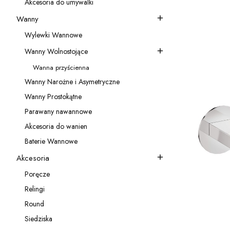
Akcesoria do umywalki
Kategoria - Akcesoria do umywalki
Wanny
Kategoria - Wanny
Wylewki Wannowe
Kategoria - Wylewki Wannowe
Wanny Wolnostojące
Kategoria - Wanny Wolnostojące
Wanna przyścienna
Kategoria - Wanna przyścienna
Wanny Narożne i Asymetryczne
Kategoria - Wanny Narożne i Asymetryczne
Wanny Prostokątne
Kategoria - Wanny Prostokątne
Parawany nawannowe
Kategoria - Parawany nawannowe
Akcesoria do wanien
Kategoria - Akcesoria do wanien
Baterie Wannowe
Kategoria - Baterie Wannowe
Akcesoria
Kategoria - Akcesoria
Poręcze
Kategoria - Poręcze
Relingi
Kategoria - Relingi
Round
Kategoria - Round
Siedziska
Kategoria - Siedziska