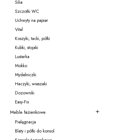
Silia
Kategoria - Silia
Szczotki WC
Kategoria - Szczotki WC
Uchwyty na papier
Kategoria - Uchwyty na papier
p
Vital
Kategoria - Vital
Koszyki, tacki, półki
Kategoria - Koszyki, tacki, półki
Kubki, stojaki
Kategoria - Kubki, stojaki
Lusterka
Kategoria - Lusterka
Mokko
Kategoria - Mokko
Mydelniczki
Kategoria - Mydelniczki
Haczyki, wieszaki
Kategoria - Haczyki, wieszaki
Dozowniki
Kategoria - Dozowniki
Easy-Fix
Kategoria - Easy-Fix
Meble łazienkowe
Kategoria - Meble łazienkowe
Pielęgnacja
Kategoria - Pielęgnacja
Blaty i półki do konsol
Kategoria - Blaty i półki do konsol