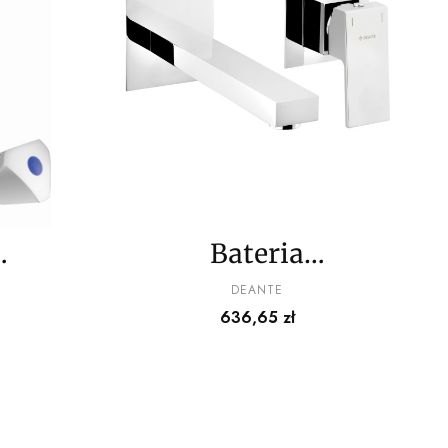
Bateria
 do
umywalkowa
PRODUCENT
DEANTE
Cena
636,65 zł
 lub
podtynkowa
j