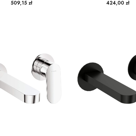
Cena
Cena
509,15 zł
424,00 zł
podtynkowa
podtynko