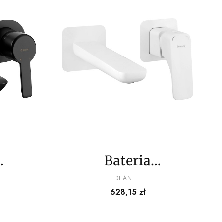
Bateria
wa
umywalkowa
PRODUCENT
DEANTE
Cena
628,15 zł
wa
podtynkowa