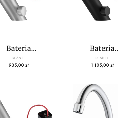
Bateria
Bateria
umywalkowa
umywalko
PRODUCENT
PRODUCENT
DEANTE
DEANTE
Cena
Cena
935,00 zł
1 105,00 zł
ezdotykowa z
bezdotykow
regulacją
regulacją
emperatury -
temperatur
230/6V
230/6V