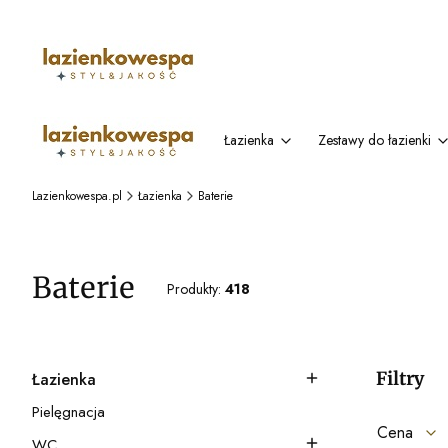
Łazienka
Zestawy do łazienki
Lazienkowespa.pl
Łazienka
Baterie
Baterie
Produkty:
418
Filtry
Łazienka
Kategoria - Łazienka
Pielęgnacja
Kategoria - Pielęgnacja
Cena
WC