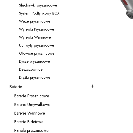
Kategoria - Przyłącza kątowe
Słuchawki prysznicowe
Kategoria - Słuchawki prysznicowe
System Podtynkowy BOX
Kategoria - System Podtynkowy BOX
Węże prysznicowe
Kategoria - Węże prysznicowe
Wylewki Prysznicowe
Kategoria - Wylewki Prysznicowe
Wylewki Wannowe
Kategoria - Wylewki Wannowe
Uchwyty prysznicowe
Kategoria - Uchwyty prysznicowe
Głowice prysznicowe
Kategoria - Głowice prysznicowe
Dysze prysznicowe
Kategoria - Dysze prysznicowe
Deszczownice
Kategoria - Deszczownice
Drążki prysznicowe
Kategoria - Drążki prysznicowe
Baterie
Kategoria - Baterie
b
Baterie Prysznicowe
Kategoria - Baterie Prysznicowe
Baterie Umywalkowe
Kategoria - Baterie Umywalkowe
Baterie Wannowe
Kategoria - Baterie Wannowe
temp
Baterie Bidetowe
Kategoria - Baterie Bidetowe
Panele prysznicowe