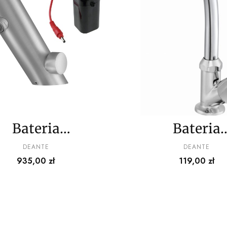
Bateria
Bateria
umywalkowa
umywalkowa
PRODUCENT
PRODUCENT
DEANTE
DEANTE
Cena
Cena
935,00 zł
119,00 zł
ezdotykowa z
wody zimnej
regulacją
zmieszane
eratury - 4xAA