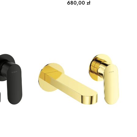
Cena
680,00 zł
wa
podtynkowa