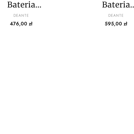
Bateria
Bateria
umywalkowa
umywalko
PRODUCENT
PRODUCENT
DEANTE
DEANTE
Cena
Cena
476,00 zł
595,00 zł
odtynkowa 2-
podtynkowa
otworowa
otworow