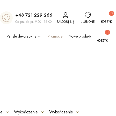
Produkt
+48 721 229 266
Od pn. do pt. 9.00 - 16.00
ZALOGUJ SIĘ
ULUBIONE
KOSZYK
Produkty w
Panele dekoracyjne
Promocje
Nowe produkty
Blog
Out
KOSZYK
ie
Wykończenie
Wykończenie