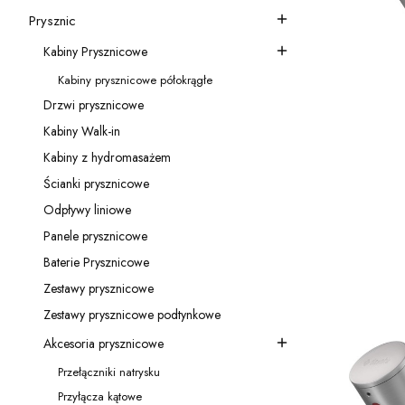
Kategoria - Akcesoria
Prysznic
Kategoria - Prysznic
Kabiny Prysznicowe
Kategoria - Kabiny Prysznicowe
Kabiny prysznicowe półokrągłe
Kategoria - Kabiny prysznicowe półokrągłe
Drzwi prysznicowe
Kategoria - Drzwi prysznicowe
Kabiny Walk-in
Kategoria - Kabiny Walk-in
Kabiny z hydromasażem
Kategoria - Kabiny z hydromasażem
Ścianki prysznicowe
Kategoria - Ścianki prysznicowe
Odpływy liniowe
Kategoria - Odpływy liniowe
b
Panele prysznicowe
Kategoria - Panele prysznicowe
Baterie Prysznicowe
Kategoria - Baterie Prysznicowe
Zestawy prysznicowe
t
Kategoria - Zestawy prysznicowe
Zestawy prysznicowe podtynkowe
Kategoria - Zestawy prysznicowe podtynkowe
Akcesoria prysznicowe
Kategoria - Akcesoria prysznicowe
Przełączniki natrysku
Kategoria - Przełączniki natrysku
Przyłącza kątowe