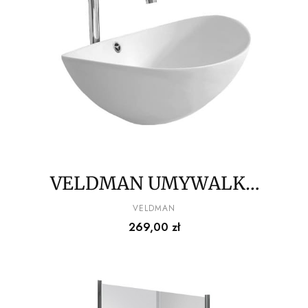
VELDMAN UMYWALKA
NABLATOWA LARA
PRODUCENT
VELDMAN
Cena
269,00 zł