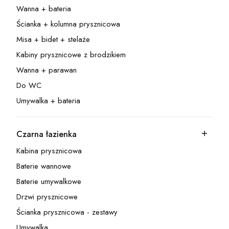
Wanna + bateria
Kategoria - Wanna + bateria
Ścianka + kolumna prysznicowa
Kategoria - Ścianka + kolumna prysznicowa
Misa + bidet + stelaże
Kategoria - Misa + bidet + stelaże
Kabiny prysznicowe z brodzikiem
Kategoria - Kabiny prysznicowe z brodzikiem
Wanna + parawan
Kategoria - Wanna + parawan
Do WC
Kategoria - Do WC
Umywalka + bateria
Kategoria - Umywalka + bateria
Czarna łazienka
Kategoria - Czarna łazienka
Kabina prysznicowa
Kategoria - Kabina prysznicowa
Baterie wannowe
Kategoria - Baterie wannowe
Baterie umywalkowe
Kategoria - Baterie umywalkowe
Drzwi prysznicowe
Kategoria - Drzwi prysznicowe
Ścianka prysznicowa - zestawy
Kategoria - Ścianka prysznicowa - zestawy
Umywalka