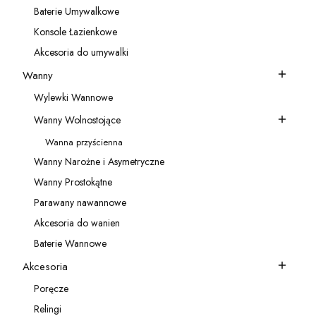
Baterie Umywalkowe
Kategoria - Baterie Umywalkowe
Konsole Łazienkowe
Kategoria - Konsole Łazienkowe
Akcesoria do umywalki
Kategoria - Akcesoria do umywalki
Wanny
Kategoria - Wanny
Wylewki Wannowe
Kategoria - Wylewki Wannowe
Wanny Wolnostojące
Kategoria - Wanny Wolnostojące
Wanna przyścienna
Kategoria - Wanna przyścienna
Wanny Narożne i Asymetryczne
Kategoria - Wanny Narożne i Asymetryczne
Wanny Prostokątne
Kategoria - Wanny Prostokątne
Parawany nawannowe
Kategoria - Parawany nawannowe
Akcesoria do wanien
Kategoria - Akcesoria do wanien
Baterie Wannowe
Kategoria - Baterie Wannowe
Akcesoria
Kategoria - Akcesoria
Poręcze
Kategoria - Poręcze
Relingi