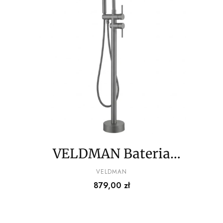
VELDMAN Bateria
wannowa wolnostojąca
PRODUCENT
VELDMAN
Cena
879,00 zł
COSTA tytan
szczotkowany