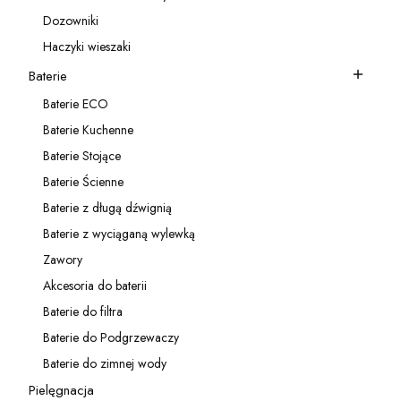
Kategoria - Akcesoria do zlewozmywaków
Dozowniki
Kategoria - Dozowniki
Haczyki wieszaki
Kategoria - Haczyki wieszaki
Baterie
Kategoria - Baterie
Baterie ECO
Kategoria - Baterie ECO
Baterie Kuchenne
Kategoria - Baterie Kuchenne
Baterie Stojące
Kategoria - Baterie Stojące
Baterie Ścienne
Kategoria - Baterie Ścienne
Baterie z długą dźwignią
Kategoria - Baterie z długą dźwignią
Baterie z wyciąganą wylewką
Kategoria - Baterie z wyciąganą wylewką
Zawory
Kategoria - Zawory
Akcesoria do baterii
Kategoria - Akcesoria do baterii
Baterie do filtra
Kategoria - Baterie do filtra
Baterie do Podgrzewaczy
Kategoria - Baterie do Podgrzewaczy
Baterie do zimnej wody
Kategoria - Baterie do zimnej wody
Pielęgnacja
Kategoria - Pielęgnacja