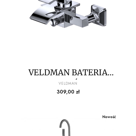
VELDMAN BATERIA
WANNOWA ŚCIENNA
PRODUCENT
VELDMAN
Cena
309,00 zł
DORA
Nowość