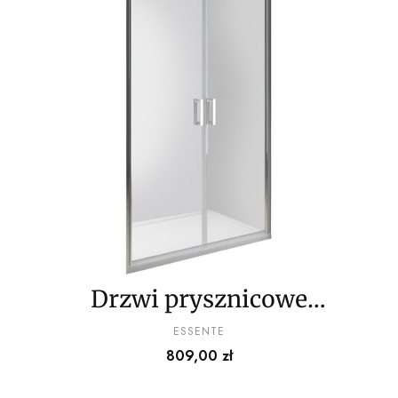
Drzwi prysznicowe
szklane wnękowe
PRODUCENT
ESSENTE
Cena
809,00 zł
otwierane uchylne
wahadłowe dwu-