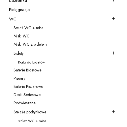
Łazienka
Kategoria - Łazienka
Pielęgnacja
Kategoria - Pielęgnacja
WC
Kategoria - WC
Stelaż WC + misa
Kategoria - Stelaż WC + misa
Miski WC
Kategoria - Miski WC
Miski WC z bidetem
Kategoria - Miski WC z bidetem
Bidety
Kategoria - Bidety
Korki do bidetów
Kategoria - Korki do bidetów
Baterie Bidetowe
Kategoria - Baterie Bidetowe
Pisuary
Kategoria - Pisuary
Baterie Pisuarowe
Kategoria - Baterie Pisuarowe
Deski Sedesowe
Kategoria - Deski Sedesowe
Podwieszane
Kategoria - Podwieszane
Stelaże podtynkowe
Kategoria - Stelaże podtynkowe
stelaż WC + misa
Kategoria - stelaż WC + misa