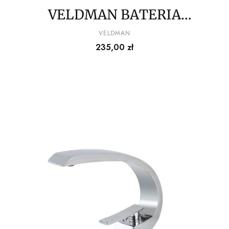
VELDMAN BATERIA
UMYWALKOWA COSTA
PRODUCENT
VELDMAN
Cena
235,00 zł
WYSOKA GOLD