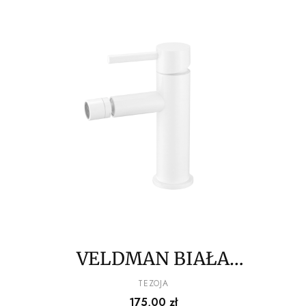
VELDMAN BIAŁA
BATERIA BIDETOWA
PRODUCENT
TEZOJA
Cena
175,00 zł