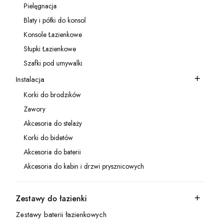
Pielęgnacja
Kategoria - Pielęgnacja
Blaty i półki do konsol
Kategoria - Blaty i półki do konsol
Konsole Łazienkowe
Kategoria - Konsole Łazienkowe
Słupki Łazienkowe
Kategoria - Słupki Łazienkowe
Szafki pod umywalki
Kategoria - Szafki pod umywalki
Instalacja
Kategoria - Instalacja
Korki do brodzików
Kategoria - Korki do brodzików
Zawory
Kategoria - Zawory
Akcesoria do stelaży
Kategoria - Akcesoria do stelaży
Korki do bidetów
Kategoria - Korki do bidetów
Akcesoria do baterii
Kategoria - Akcesoria do baterii
Akcesoria do kabin i drzwi prysznicowych
Kategoria - Akcesoria do kabin i drzwi prysznicowych
Zestawy do łazienki
Kategoria - Zestawy do łazienki
Zestawy baterii łazienkowych
Kategoria - Zestawy baterii łazienkowych