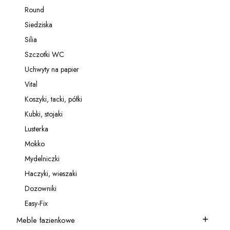
Kategoria - Relingi
Round
Kategoria - Round
Siedziska
Kategoria - Siedziska
Silia
Kategoria - Silia
Szczotki WC
Kategoria - Szczotki WC
Uchwyty na papier
Kategoria - Uchwyty na papier
Vital
Kategoria - Vital
Koszyki, tacki, półki
Kategoria - Koszyki, tacki, półki
Kubki, stojaki
Kategoria - Kubki, stojaki
Lusterka
Kategoria - Lusterka
Mokko
Kategoria - Mokko
Mydelniczki
Kategoria - Mydelniczki
Haczyki, wieszaki
Kategoria - Haczyki, wieszaki
Dozowniki
Kategoria - Dozowniki
Easy-Fix
Kategoria - Easy-Fix
Meble łazienkowe
Kategoria - Meble łazienkowe