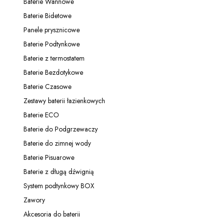
Baterie Wannowe
Kategoria - Baterie Wannowe
Baterie Bidetowe
Kategoria - Baterie Bidetowe
Panele prysznicowe
Kategoria - Panele prysznicowe
Baterie Podtynkowe
Kategoria - Baterie Podtynkowe
Baterie z termostatem
Kategoria - Baterie z termostatem
Baterie Bezdotykowe
Kategoria - Baterie Bezdotykowe
Baterie Czasowe
Kategoria - Baterie Czasowe
Zestawy baterii łazienkowych
Kategoria - Zestawy baterii łazienkowych
Baterie ECO
Kategoria - Baterie ECO
Baterie do Podgrzewaczy
Kategoria - Baterie do Podgrzewaczy
Baterie do zimnej wody
Kategoria - Baterie do zimnej wody
Baterie Pisuarowe
Kategoria - Baterie Pisuarowe
Baterie z długą dźwignią
Kategoria - Baterie z długą dźwignią
System podtynkowy BOX
Kategoria - System podtynkowy BOX
Zawory
Kategoria - Zawory
Akcesoria do baterii