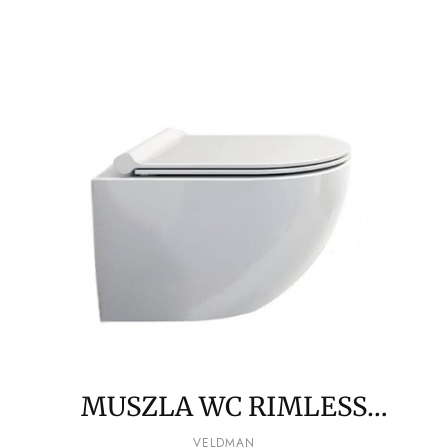
skrzydłowe DUO ACTIVE
MUSZLA WC RIMLESS
VERONA DESKA
PRODUCENT
VELDMAN