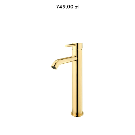
Cena
749,00 zł
WOLNOOPADAJĄCA
DUROPLAST