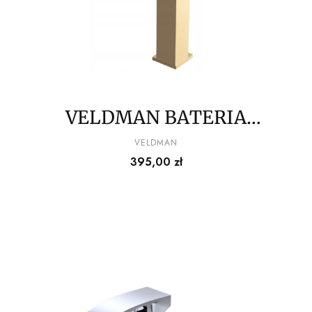
VELDMAN BATERIA
UMYWALKOWA WYSOKA
PRODUCENT
VELDMAN
Cena
395,00 zł
QUADRO GOLD