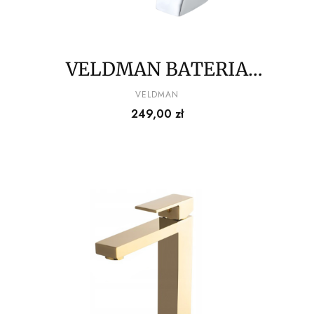
VELDMAN BATERIA
UMYWALKOWA
PRODUCENT
VELDMAN
Cena
249,00 zł
ŁAZIENKOWA EXCITO