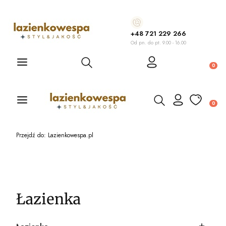
+48 721 229 266
Od pn. do pt. 9.00 - 16.00
Otwórz wyszukiwarkę
Produ
Otwórz wyszukiwarkę
Produ
Przejdź do:
Lazienkowespa.pl
Łazienka