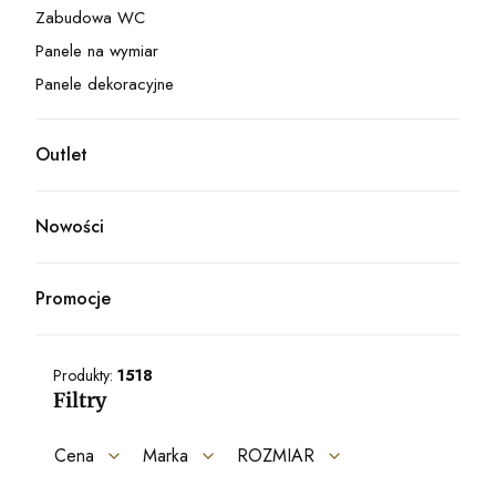
Zabudowa WC
Kategoria - Zabudowa WC
Panele na wymiar
Kategoria - Panele na wymiar
Panele dekoracyjne
Kategoria - Panele dekoracyjne
Outlet
Kategoria - Outlet
Nowości
Promocje
Produkty:
1518
Filtry
Cena
Marka
ROZMIAR