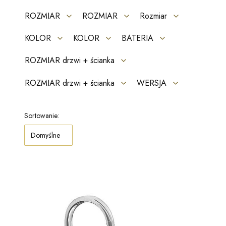
ROZMIAR
ROZMIAR
Rozmiar
KOLOR
KOLOR
BATERIA
ROZMIAR drzwi + ścianka
ROZMIAR drzwi + ścianka
WERSJA
Koniec filtrów
Lista produktów
Sortowanie:
Domyślne