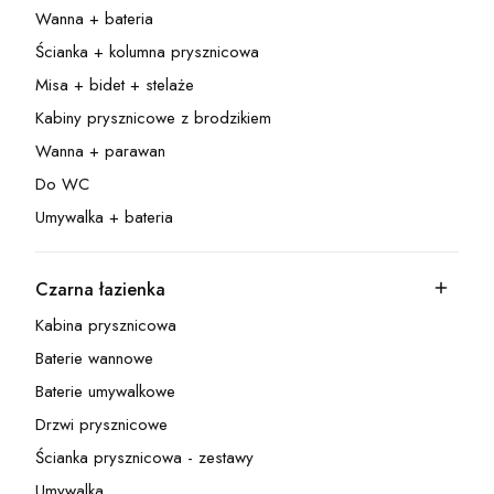
Wanna + bateria
Kategoria - Wanna + bateria
Ścianka + kolumna prysznicowa
Kategoria - Ścianka + kolumna prysznicowa
Misa + bidet + stelaże
Kategoria - Misa + bidet + stelaże
Kabiny prysznicowe z brodzikiem
Kategoria - Kabiny prysznicowe z brodzikiem
Wanna + parawan
Kategoria - Wanna + parawan
Do WC
Kategoria - Do WC
Umywalka + bateria
Kategoria - Umywalka + bateria
Czarna łazienka
Kategoria - Czarna łazienka
Kabina prysznicowa
Kategoria - Kabina prysznicowa
Baterie wannowe
Kategoria - Baterie wannowe
Baterie umywalkowe
Kategoria - Baterie umywalkowe
Drzwi prysznicowe
Kategoria - Drzwi prysznicowe
Ścianka prysznicowa - zestawy
Kategoria - Ścianka prysznicowa - zestawy
Umywalka