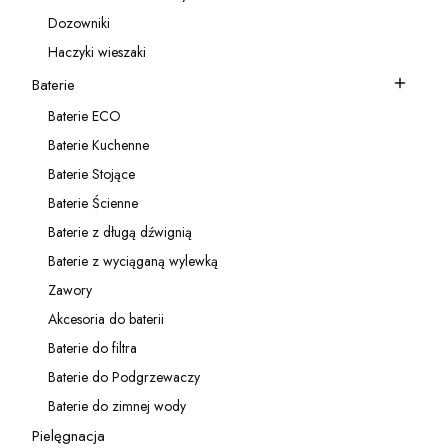
Kategoria - Akcesoria do zlewozmywaków
Dozowniki
Kategoria - Dozowniki
Haczyki wieszaki
Kategoria - Haczyki wieszaki
Baterie
Kategoria - Baterie
Baterie ECO
Kategoria - Baterie ECO
Baterie Kuchenne
Kategoria - Baterie Kuchenne
Baterie Stojące
Kategoria - Baterie Stojące
Baterie Ścienne
Kategoria - Baterie Ścienne
Baterie z długą dźwignią
Kategoria - Baterie z długą dźwignią
Baterie z wyciąganą wylewką
Kategoria - Baterie z wyciąganą wylewką
Zawory
Kategoria - Zawory
Akcesoria do baterii
Kategoria - Akcesoria do baterii
Baterie do filtra
Kategoria - Baterie do filtra
Baterie do Podgrzewaczy
Kategoria - Baterie do Podgrzewaczy
Baterie do zimnej wody
Kategoria - Baterie do zimnej wody
Pielęgnacja
Kategoria - Pielęgnacja