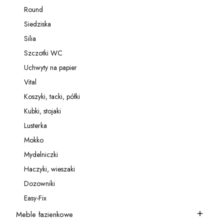
Kategoria - Relingi
Round
Kategoria - Round
Siedziska
Kategoria - Siedziska
Silia
Kategoria - Silia
Szczotki WC
Kategoria - Szczotki WC
Uchwyty na papier
Kategoria - Uchwyty na papier
Vital
Kategoria - Vital
Koszyki, tacki, półki
Kategoria - Koszyki, tacki, półki
Kubki, stojaki
Kategoria - Kubki, stojaki
Lusterka
Kategoria - Lusterka
Mokko
Kategoria - Mokko
Mydelniczki
Kategoria - Mydelniczki
Haczyki, wieszaki
Kategoria - Haczyki, wieszaki
Dozowniki
Kategoria - Dozowniki
Easy-Fix
Kategoria - Easy-Fix
Meble łazienkowe
Kategoria - Meble łazienkowe