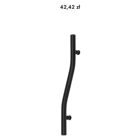
Cena
42,42 zł