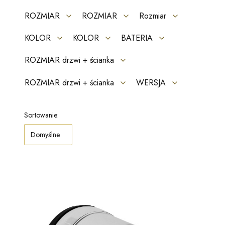
ROZMIAR
ROZMIAR
Rozmiar
KOLOR
KOLOR
BATERIA
ROZMIAR drzwi + ścianka
ROZMIAR drzwi + ścianka
WERSJA
Koniec filtrów
Lista produktów
Sortowanie:
Domyślne