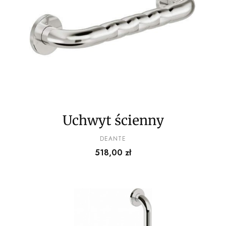
Uchwyt ścienny
PRODUCENT
DEANTE
Cena
518,00 zł