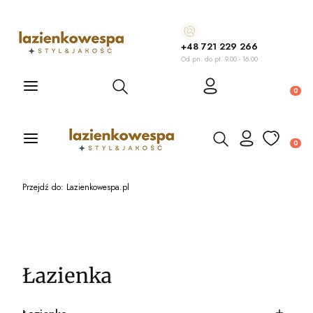
+48 721 229 266
Od pn. do pt. 9.00 - 16.00
Otwórz wyszukiwarkę
Produ
Otwórz wyszukiwarkę
Produ
Przejdź do:
Lazienkowespa.pl
Łazienka