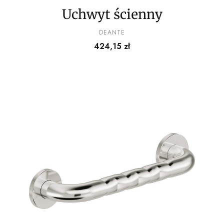
Uchwyt ścienny
PRODUCENT
DEANTE
Cena
424,15 zł