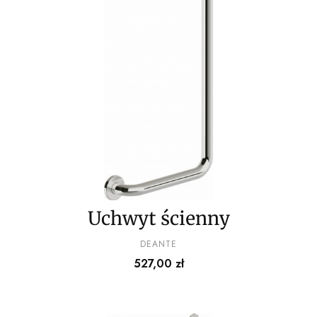
Uchwyt ścienny
PRODUCENT
DEANTE
Cena
527,00 zł