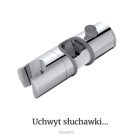
Uchwyt słuchawki
prysznicowej na drążek
PRODUCENT
DEANTE