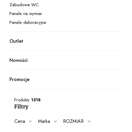
Zabudowa WC
Kategoria - Zabudowa WC
Panele na wymiar
Kategoria - Panele na wymiar
Panele dekoracyjne
Kategoria - Panele dekoracyjne
Outlet
Kategoria - Outlet
Nowości
Promocje
Produkty:
1518
Filtry
Cena
Marka
ROZMIAR