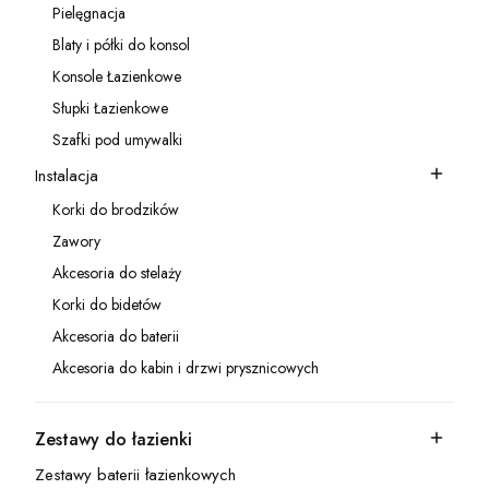
Pielęgnacja
Kategoria - Pielęgnacja
Blaty i półki do konsol
Kategoria - Blaty i półki do konsol
Konsole Łazienkowe
Kategoria - Konsole Łazienkowe
Słupki Łazienkowe
Kategoria - Słupki Łazienkowe
Szafki pod umywalki
Kategoria - Szafki pod umywalki
Instalacja
Kategoria - Instalacja
Korki do brodzików
Kategoria - Korki do brodzików
Zawory
Kategoria - Zawory
Akcesoria do stelaży
Kategoria - Akcesoria do stelaży
Korki do bidetów
Kategoria - Korki do bidetów
Akcesoria do baterii
Kategoria - Akcesoria do baterii
Akcesoria do kabin i drzwi prysznicowych
Kategoria - Akcesoria do kabin i drzwi prysznicowych
Zestawy do łazienki
Kategoria - Zestawy do łazienki
Zestawy baterii łazienkowych
Kategoria - Zestawy baterii łazienkowych