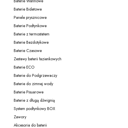
Baterie Wannowe
Kategoria - Baterie Wannowe
Baterie Bidetowe
Kategoria - Baterie Bidetowe
Panele prysznicowe
Kategoria - Panele prysznicowe
Baterie Podtynkowe
Kategoria - Baterie Podtynkowe
Baterie z termostatem
Kategoria - Baterie z termostatem
Baterie Bezdotykowe
Kategoria - Baterie Bezdotykowe
Baterie Czasowe
Kategoria - Baterie Czasowe
Zestawy baterii łazienkowych
Kategoria - Zestawy baterii łazienkowych
Baterie ECO
Kategoria - Baterie ECO
Baterie do Podgrzewaczy
Kategoria - Baterie do Podgrzewaczy
Baterie do zimnej wody
Kategoria - Baterie do zimnej wody
Baterie Pisuarowe
Kategoria - Baterie Pisuarowe
Baterie z długą dźwignią
Kategoria - Baterie z długą dźwignią
System podtynkowy BOX
Kategoria - System podtynkowy BOX
Zawory
Kategoria - Zawory
Akcesoria do baterii