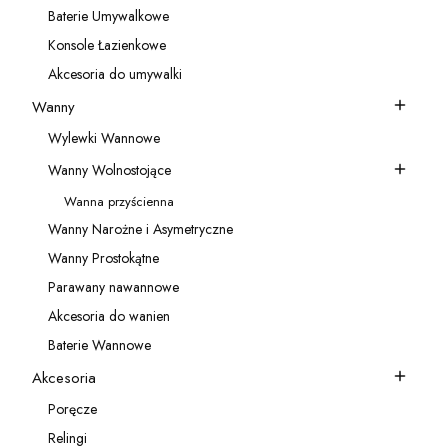
Baterie Umywalkowe
Kategoria - Baterie Umywalkowe
Konsole Łazienkowe
Kategoria - Konsole Łazienkowe
Akcesoria do umywalki
Kategoria - Akcesoria do umywalki
Wanny
Kategoria - Wanny
Wylewki Wannowe
Kategoria - Wylewki Wannowe
Wanny Wolnostojące
Kategoria - Wanny Wolnostojące
Wanna przyścienna
Kategoria - Wanna przyścienna
Wanny Narożne i Asymetryczne
Kategoria - Wanny Narożne i Asymetryczne
Wanny Prostokątne
Kategoria - Wanny Prostokątne
Parawany nawannowe
Kategoria - Parawany nawannowe
Akcesoria do wanien
Kategoria - Akcesoria do wanien
Baterie Wannowe
Kategoria - Baterie Wannowe
Akcesoria
Kategoria - Akcesoria
Poręcze
Kategoria - Poręcze
Relingi