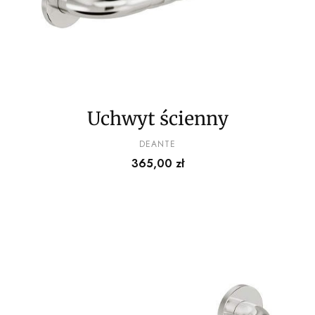
Uchwyt ścienny
PRODUCENT
DEANTE
Cena
365,00 zł