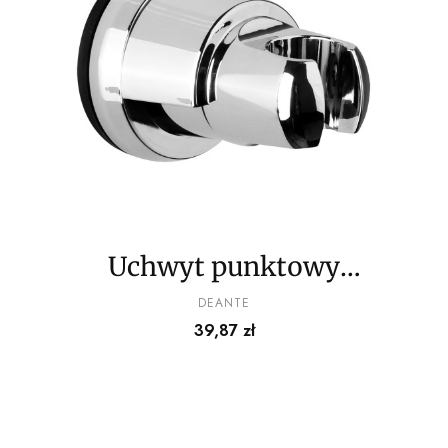
Uchwyt punktowy
słuchawki z przyssawką
PRODUCENT
DEANTE
Cena
39,87 zł