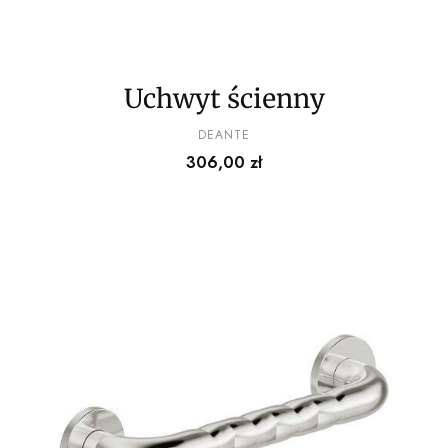
Uchwyt ścienny
PRODUCENT
DEANTE
Cena
306,00 zł