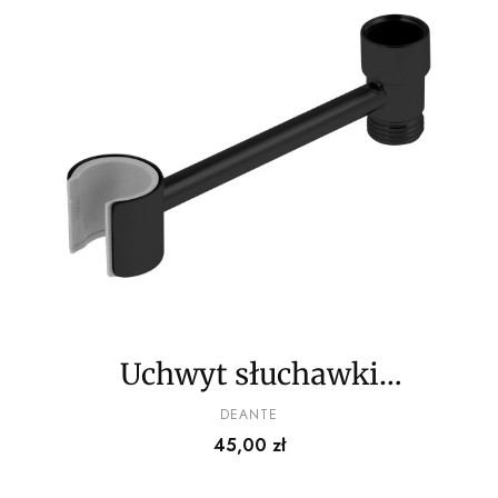
Uchwyt słuchawki
prysznicowej do baterii
PRODUCENT
DEANTE
Cena
45,00 zł
wannowych - ruchomy